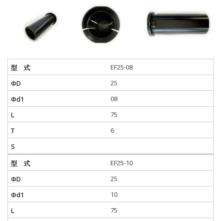
EF25-08
25
08
75
6
EF25-10
25
10
75