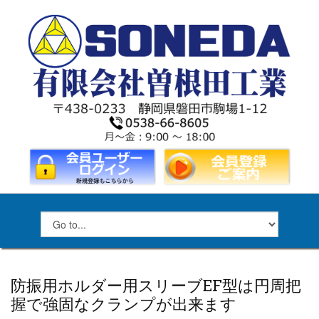
防振用ホルダー用スリーブEF型は円周把
握で強固なクランプが出来ます