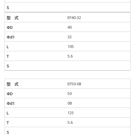
EF40-32
40
32
105
5.6
EF50-08
50
08
125
5.6