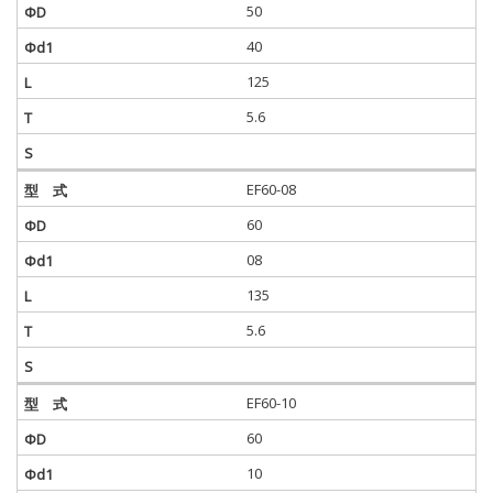
50
40
125
5.6
EF60-08
60
08
135
5.6
EF60-10
60
10