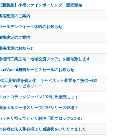
【新製品】小径ファインボーリング 販売開始
価格改定のご案内
ゴールデンウィーク休暇のお知らせ
価格改定のご案内
価格改定のお知らせ
曽根田工業主催「地域交流フェア」を開催致します
maxVpoint無料サービスセールのお知らせ
MC工具管理を省人化 キャビネット装置をご提供ーDX
スマートキャビネットー
メカトロテックジャパン2025に出展致します
防振ホルダー用スリーブにEFシリーズ登場！
ガッチリ掴んでビビリ解消「匠ブロックGORI」
社会福祉法人葵会様より感謝状をいただきました