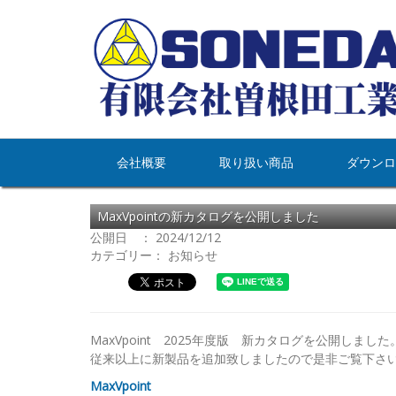
会社概要
取り扱い商品
ダウンロ
MaxVpointの新カタログを公開しました
公開日 ： 2024/12/12
カテゴリー：
お知らせ
MaxVpoint 2025年度版 新カタログを公開しました
従来以上に新製品を追加致しましたので是非ご覧下さ
MaxVpoint